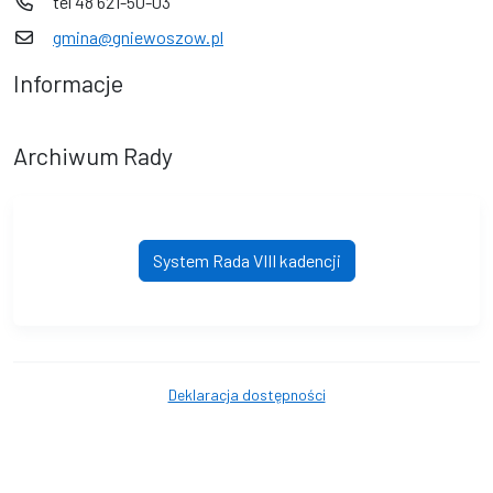
tel 48 621-50-03
gmina@gniewoszow.pl
Informacje
Archiwum Rady
System Rada VIII kadencji
Deklaracja dostępności
© Gniewoszów. © 2016 - 2026 Wszystkie prawa zastrzeżone.
Wykonanie i obsługa techniczna
AlfaTV - System Rada