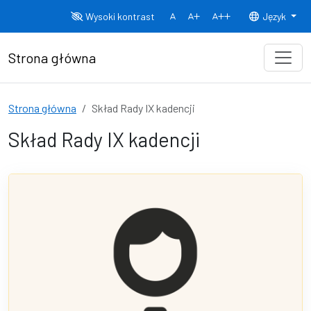
Przejdź do treści
Wysoki kontrast
Język
Normalny rozmiar czcionki
Rozmiar czcionki 150%
Rozmiar czcionki
Strona główna
Strona główna
Skład Rady IX kadencji
Skład Rady IX kadencji